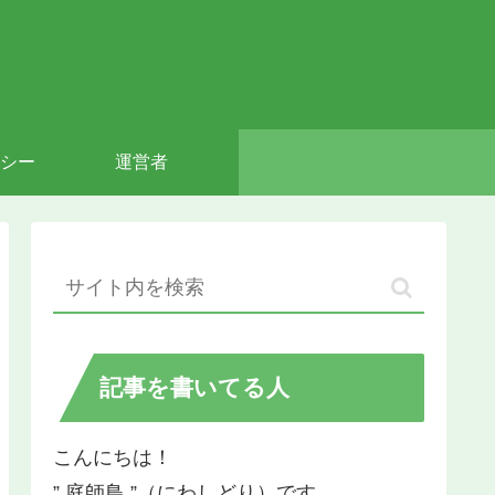
シー
運営者
記事を書いてる人
こんにちは！
” 庭師鳥 ”（にわしどり）です。